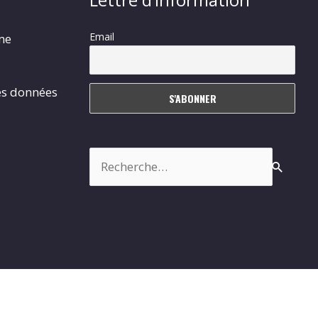
Email
rme
es données
Rechercher :