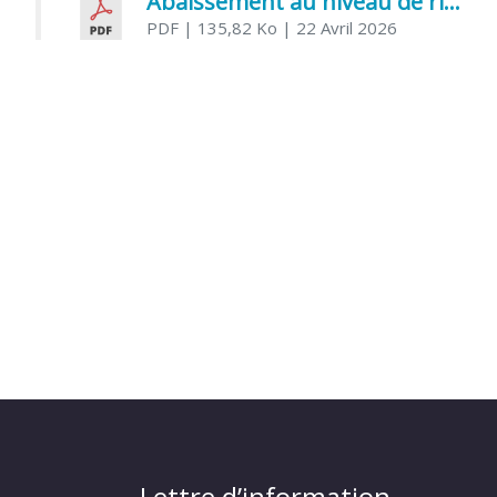
Abaissement au niveau de risque modéré de l’Influenza aviaire
PDF
| 135,82 Ko
| 22 Avril 2026
Lettre d’information