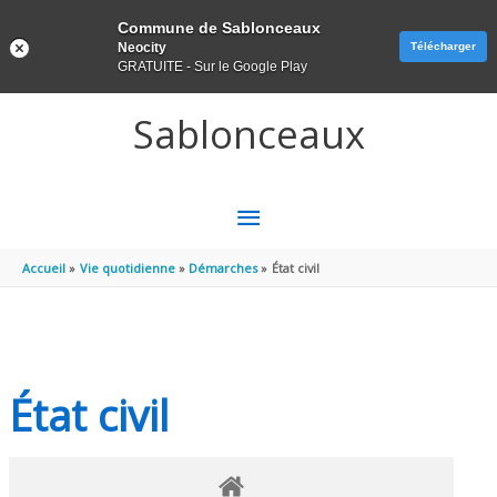
Panneau de gestion des cookies
Commune de Sablonceaux
Neocity
Télécharger
GRATUITE - Sur le Google Play
Aller au contenu
Aller au pied de page
Sablonceaux
MENU
PRINCIPAL
Accueil
Vie quotidienne
Démarches
État civil
État civil