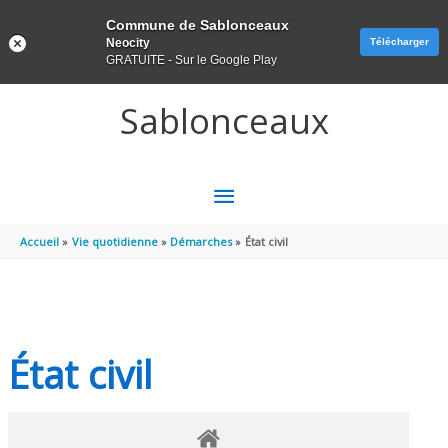
Panneau de gestion des cookies
Commune de Sablonceaux
Neocity
Télécharger
GRATUITE - Sur le Google Play
Aller au contenu
Aller au pied de page
Sablonceaux
MENU
PRINCIPAL
Accueil
Vie quotidienne
Démarches
État civil
État civil