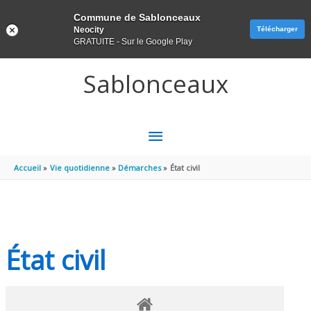
Panneau de gestion des cookies
Commune de Sablonceaux
Neocity
Télécharger
GRATUITE - Sur le Google Play
Aller au contenu
Aller au pied de page
Sablonceaux
MENU
PRINCIPAL
Accueil
Vie quotidienne
Démarches
État civil
État civil