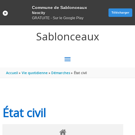
Panneau de gestion des cookies
Commune de Sablonceaux
Neocity
Télécharger
GRATUITE - Sur le Google Play
Aller au contenu
Aller au pied de page
Sablonceaux
MENU
PRINCIPAL
Accueil
Vie quotidienne
Démarches
État civil
État civil