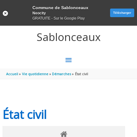
Panneau de gestion des cookies
Commune de Sablonceaux
Neocity
Télécharger
GRATUITE - Sur le Google Play
Aller au contenu
Aller au pied de page
Sablonceaux
MENU
PRINCIPAL
Accueil
Vie quotidienne
Démarches
État civil
État civil