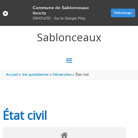
Panneau de gestion des cookies
Commune de Sablonceaux
Neocity
Télécharger
GRATUITE - Sur le Google Play
Aller au contenu
Aller au pied de page
Sablonceaux
MENU
PRINCIPAL
Accueil
Vie quotidienne
Démarches
État civil
État civil