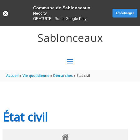
Panneau de gestion des cookies
Commune de Sablonceaux
Neocity
Télécharger
GRATUITE - Sur le Google Play
Aller au contenu
Aller au pied de page
Sablonceaux
MENU
PRINCIPAL
Accueil
Vie quotidienne
Démarches
État civil
État civil