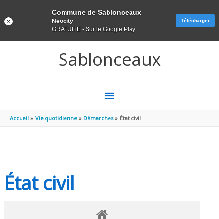
Panneau de gestion des cookies
Commune de Sablonceaux
Neocity
Télécharger
GRATUITE - Sur le Google Play
Aller au contenu
Aller au pied de page
Sablonceaux
MENU
PRINCIPAL
Accueil
Vie quotidienne
Démarches
État civil
État civil