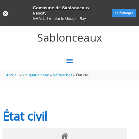
Panneau de gestion des cookies
Commune de Sablonceaux
Neocity
Télécharger
GRATUITE - Sur le Google Play
Aller au contenu
Aller au pied de page
Sablonceaux
MENU
PRINCIPAL
Accueil
Vie quotidienne
Démarches
État civil
État civil