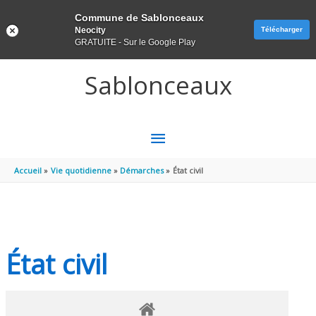
Panneau de gestion des cookies
Commune de Sablonceaux
Neocity
Télécharger
GRATUITE - Sur le Google Play
Aller au contenu
Aller au pied de page
Sablonceaux
MENU
PRINCIPAL
Accueil
Vie quotidienne
Démarches
État civil
État civil