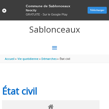
Panneau de gestion des cookies
Commune de Sablonceaux
Neocity
Télécharger
GRATUITE - Sur le Google Play
Aller au contenu
Aller au pied de page
Sablonceaux
MENU
PRINCIPAL
Accueil
Vie quotidienne
Démarches
État civil
État civil