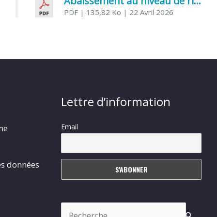
Abaissement au niveau de risque modéré de l’Influenza aviaire
PDF
| 135,82 Ko
| 22 Avril 2026
Lettre d’information
Email
rme
es données
Rechercher :