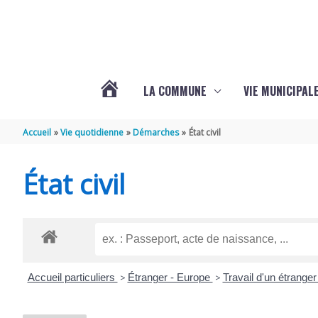
Aller au contenu
Aller au pied de page
LA COMMUNE
VIE MUNICIPAL
ACTUALITÉS
Accueil
Vie quotidienne
Démarches
État civil
DE
État civil
SABLONCEAUX
Accueil particuliers
>
Étranger - Europe
>
Travail d'un étrange