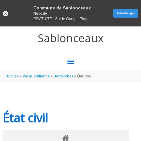
Panneau de gestion des cookies
Commune de Sablonceaux
Neocity
Télécharger
GRATUITE - Sur le Google Play
Aller au contenu
Aller au pied de page
Sablonceaux
MENU
PRINCIPAL
Accueil
Vie quotidienne
Démarches
État civil
État civil