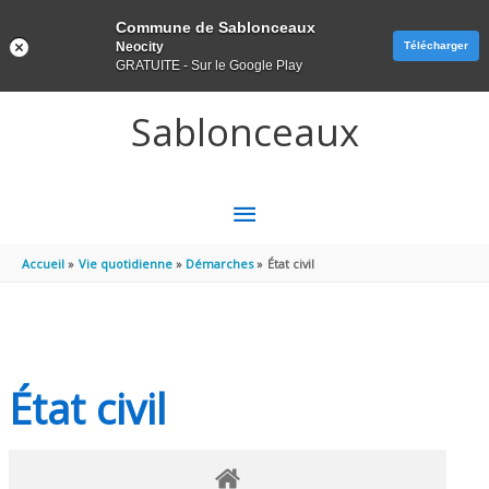
Panneau de gestion des cookies
Commune de Sablonceaux
Neocity
Télécharger
GRATUITE - Sur le Google Play
Aller au contenu
Aller au pied de page
Sablonceaux
MENU
PRINCIPAL
Accueil
Vie quotidienne
Démarches
État civil
État civil