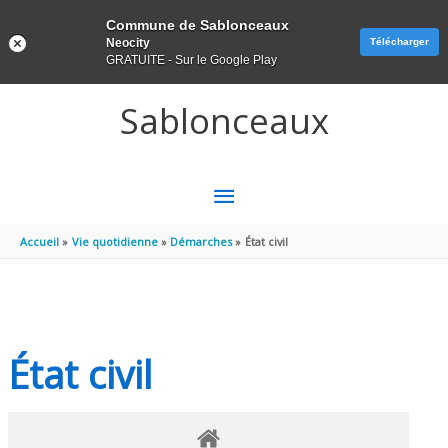
Panneau de gestion des cookies
Commune de Sablonceaux
Neocity
Télécharger
GRATUITE - Sur le Google Play
Aller au contenu
Aller au pied de page
Sablonceaux
MENU
PRINCIPAL
Accueil
Vie quotidienne
Démarches
État civil
État civil