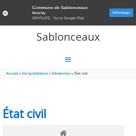
Panneau de gestion des cookies
Commune de Sablonceaux
Neocity
Télécharger
GRATUITE - Sur le Google Play
Aller au contenu
Aller au pied de page
Sablonceaux
MENU
PRINCIPAL
Accueil
Vie quotidienne
Démarches
État civil
État civil