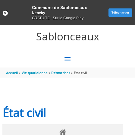
Panneau de gestion des cookies
Commune de Sablonceaux
Neocity
Télécharger
GRATUITE - Sur le Google Play
Aller au contenu
Aller au pied de page
Sablonceaux
MENU
PRINCIPAL
Accueil
Vie quotidienne
Démarches
État civil
État civil