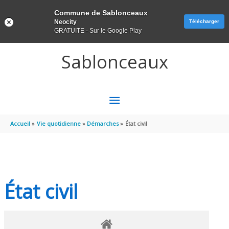
Panneau de gestion des cookies
Commune de Sablonceaux
Neocity
Télécharger
GRATUITE - Sur le Google Play
Aller au contenu
Aller au pied de page
Sablonceaux
MENU
PRINCIPAL
Accueil
Vie quotidienne
Démarches
État civil
État civil