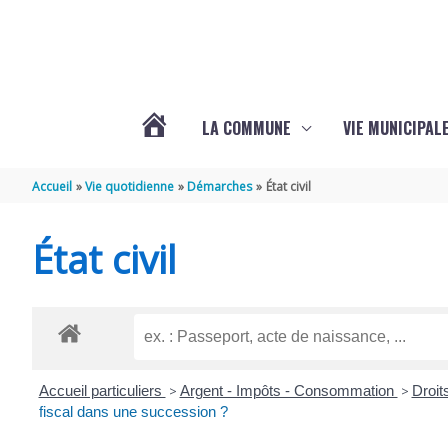
Aller au contenu
Aller au pied de page
LA COMMUNE
VIE MUNICIPAL
ACTUALITÉS
Accueil
Vie quotidienne
Démarches
État civil
DE
État civil
SABLONCEAUX
Accueil particuliers
>
Argent - Impôts - Consommation
>
Droit
fiscal dans une succession ?