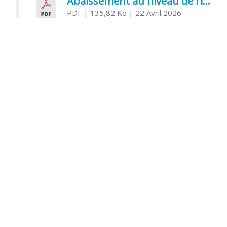
Abaissement au niveau de risque modéré de l’Influenza aviaire
PDF
| 135,82 Ko
| 22 Avril 2026