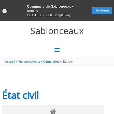
Panneau de gestion des cookies
Commune de Sablonceaux
Neocity
Télécharger
GRATUITE - Sur le Google Play
Aller au contenu
Aller au pied de page
Sablonceaux
MENU
PRINCIPAL
Accueil
Vie quotidienne
Démarches
État civil
État civil