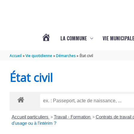
Aller au contenu
Aller au pied de page
LA COMMUNE
VIE MUNICIPAL
ACTUALITÉS
Accueil
Vie quotidienne
Démarches
État civil
DE
État civil
SABLONCEAUX
Accueil particuliers
>
Travail - Formation
>
Contrats de travail 
d'usage ou à l'intérim ?