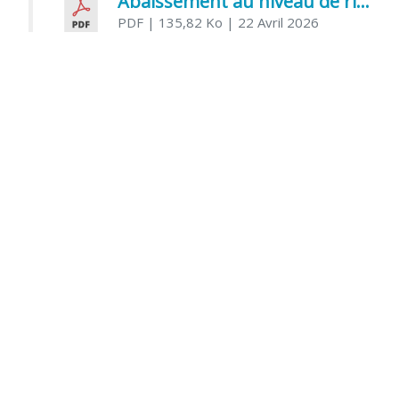
Abaissement au niveau de risque modéré de l’Influenza aviaire
PDF
| 135,82 Ko
| 22 Avril 2026