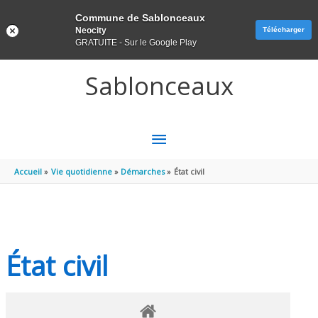
Panneau de gestion des cookies
Commune de Sablonceaux
Neocity
Télécharger
GRATUITE - Sur le Google Play
Aller au contenu
Aller au pied de page
Sablonceaux
MENU
PRINCIPAL
Accueil
Vie quotidienne
Démarches
État civil
État civil