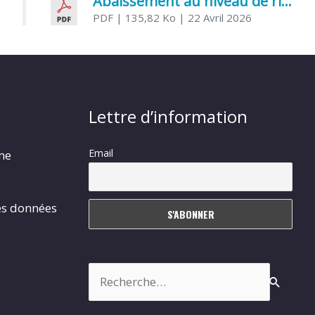
Abaissement au niveau de risque modéré de l’Influenza aviaire
PDF
| 135,82 Ko
| 22 Avril 2026
Lettre d’information
Email
rme
es données
Rechercher :