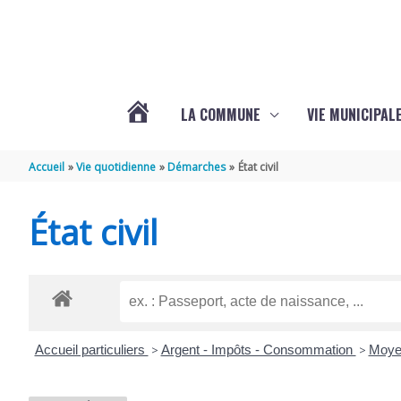
Aller au contenu
Aller au pied de page
LA COMMUNE
VIE MUNICIPAL
ACTUALITÉS
Accueil
Vie quotidienne
Démarches
État civil
DE
État civil
SABLONCEAUX
Accueil particuliers
>
Argent - Impôts - Consommation
>
Moye