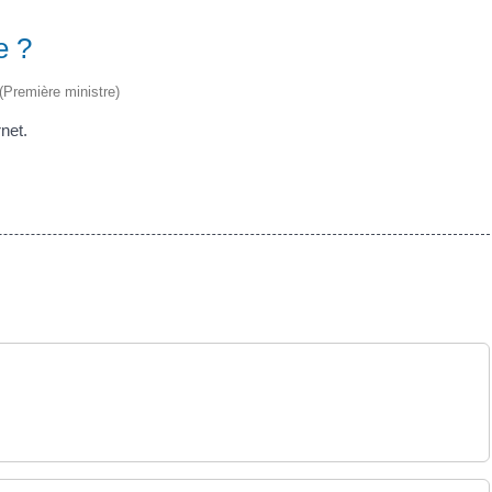
e ?
 (Première ministre)
rnet.