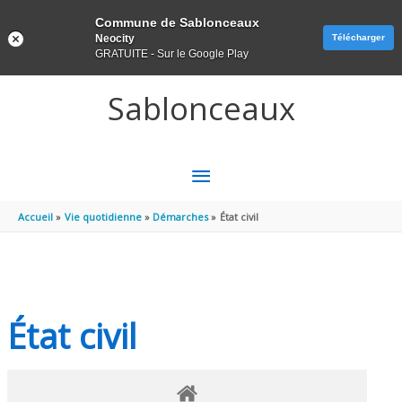
Panneau de gestion des cookies
Commune de Sablonceaux
Neocity
Télécharger
GRATUITE - Sur le Google Play
Aller au contenu
Aller au pied de page
Sablonceaux
MENU
PRINCIPAL
Accueil
Vie quotidienne
Démarches
État civil
État civil