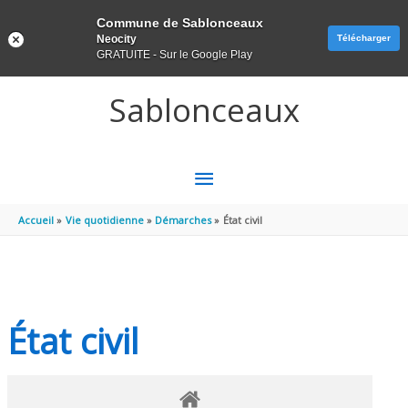
Panneau de gestion des cookies
Commune de Sablonceaux
Neocity
Télécharger
GRATUITE - Sur le Google Play
Aller au contenu
Aller au pied de page
Sablonceaux
MENU
PRINCIPAL
Accueil
Vie quotidienne
Démarches
État civil
État civil