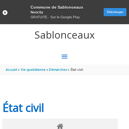
Panneau de gestion des cookies
Commune de Sablonceaux
Neocity
Télécharger
GRATUITE - Sur le Google Play
Aller au contenu
Aller au pied de page
Sablonceaux
MENU
PRINCIPAL
Accueil
Vie quotidienne
Démarches
État civil
État civil