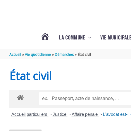
Aller au contenu
Aller au pied de page
LA COMMUNE
VIE MUNICIPAL
ACTUALITÉS
Accueil
Vie quotidienne
Démarches
État civil
DE
État civil
SABLONCEAUX
Accueil particuliers
>
Justice
>
Affaire pénale
>
L'avocat est-il