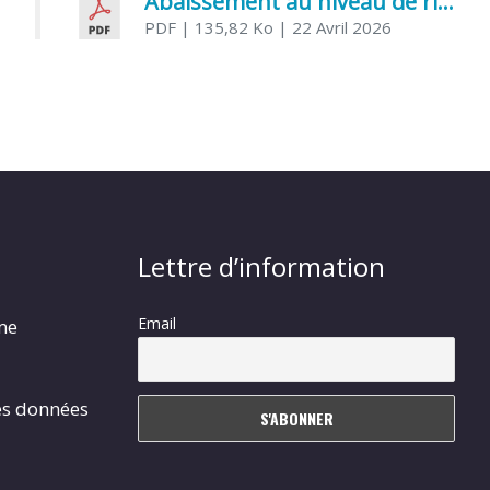
Abaissement au niveau de risque modéré de l’Influenza aviaire
PDF
| 135,82 Ko
| 22 Avril 2026
Lettre d’information
Email
rme
es données