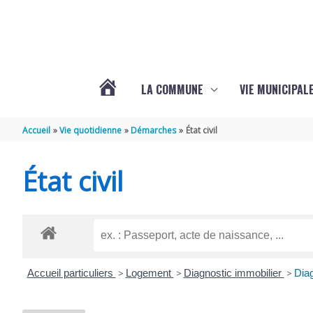
Aller au contenu
Aller au pied de page
LA COMMUNE
VIE MUNICIPAL
ACTUALITÉS
Accueil
Vie quotidienne
Démarches
État civil
DE
État civil
SABLONCEAUX
Accueil particuliers
>
Logement
>
Diagnostic immobilier
>
Diag