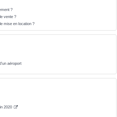
gement ?
de vente ?
de mise en location ?
d'un aéroport
uin 2020