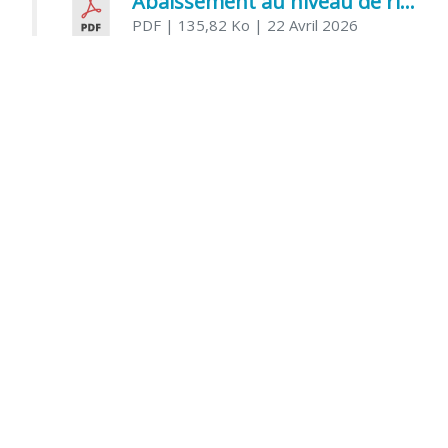
Abaissement au niveau de risque modéré de l’Influenza aviaire
PDF
| 135,82 Ko
| 22 Avril 2026