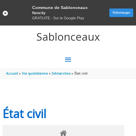
Panneau de gestion des cookies
Commune de Sablonceaux
Neocity
Télécharger
GRATUITE - Sur le Google Play
Aller au contenu
Aller au pied de page
Sablonceaux
MENU
PRINCIPAL
Accueil
Vie quotidienne
Démarches
État civil
État civil