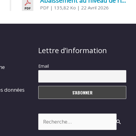
Abaissement au niveau de risque modéré de l’Influenza aviaire
PDF
| 135,82 Ko
| 22 Avril 2026
Lettre d’information
Email
rme
es données
Rechercher :