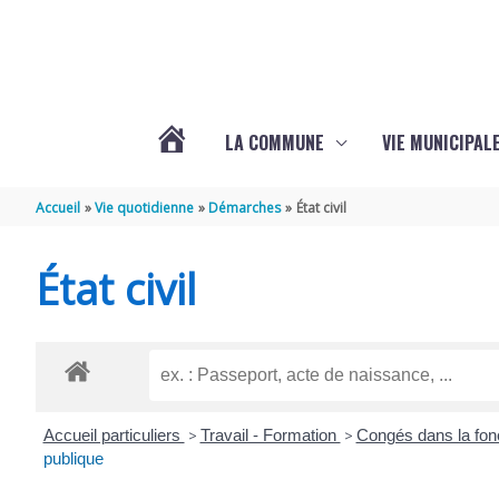
Aller au contenu
Aller au pied de page
LA COMMUNE
VIE MUNICIPAL
ACTUALITÉS
Accueil
Vie quotidienne
Démarches
État civil
DE
État civil
SABLONCEAUX
Accueil particuliers
>
Travail - Formation
>
Congés dans la fon
publique