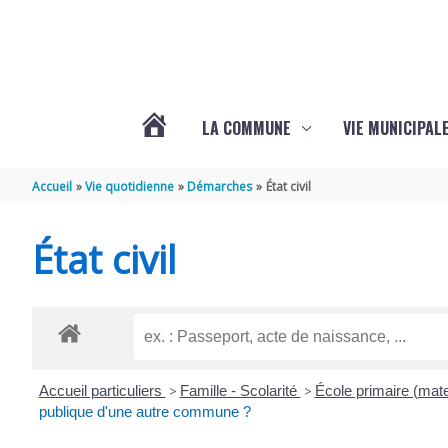
Aller au contenu
Aller au pied de page
LA COMMUNE
VIE MUNICIPAL
ACTUALITÉS
Accueil
Vie quotidienne
Démarches
État civil
DE
État civil
SABLONCEAUX
Accueil particuliers
>
Famille - Scolarité
>
École primaire (mate
publique d'une autre commune ?