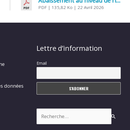
Abaissement au niveau de risque modéré de l’Influenza aviaire
PDF
| 135,82 Ko
| 22 Avril 2026
Lettre d’information
Email
rme
es données
Rechercher :