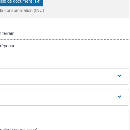
dèle de document
de la consommation (INC)
 terrain
 réponse
servitude de passage)