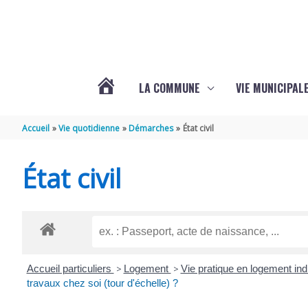
Aller au contenu
Aller au pied de page
LA COMMUNE
VIE MUNICIPAL
ACTUALITÉS
Accueil
Vie quotidienne
Démarches
État civil
DE
État civil
SABLONCEAUX
Accueil particuliers
>
Logement
>
Vie pratique en logement ind
travaux chez soi (tour d'échelle) ?