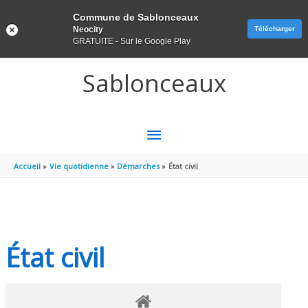
Panneau de gestion des cookies
Commune de Sablonceaux
Neocity
Télécharger
GRATUITE - Sur le Google Play
Aller au contenu
Aller au pied de page
Sablonceaux
MENU
PRINCIPAL
Accueil
Vie quotidienne
Démarches
État civil
État civil