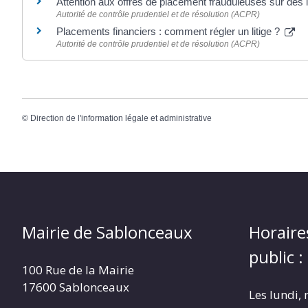
Attention aux offres de placement frauduleuses sur de
Autorité de contrôle prudentiel et de résolution (ACPR)
Placements financiers : comment régler un litige ?
Autorité de contrôle prudentiel et de résolution (ACPR)
©
Direction de l'information légale et administrative
Mairie de Sablonceaux
Horaire
public :
100 Rue de la Mairie
17600 Sablonceaux
Les lundi, 