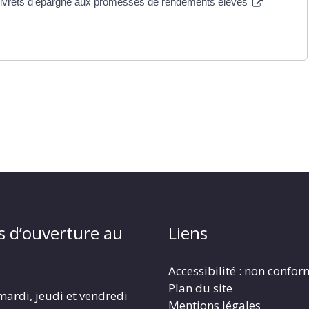
s livrets d'épargne aux promesses de rendements élevés
s d’ouverture au
Liens
Accessibilité : non confo
Plan du site
mardi, jeudi et vendredi
Mentions légales