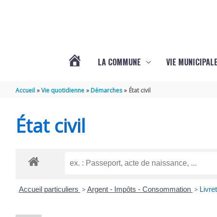
Aller au contenu
Aller au pied de page
LA COMMUNE
VIE MUNICIPAL
ACTUALITÉS
Accueil
Vie quotidienne
Démarches
État civil
DE
État civil
SABLONCEAUX
Accueil particuliers
>
Argent - Impôts - Consommation
>
Livre