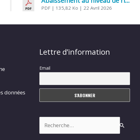
Abaissement au niveau de risque modéré de l’Influenza aviaire
PDF
| 135,82 Ko
| 22 Avril 2026
Lettre d’information
Email
rme
es données
Rechercher :