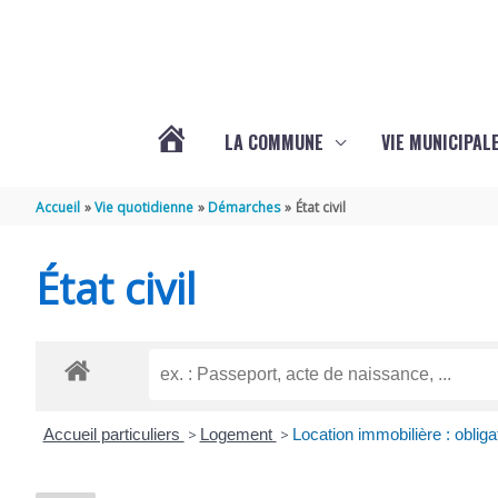
Aller au contenu
Aller au pied de page
LA COMMUNE
VIE MUNICIPAL
ACTUALITÉS
Accueil
Vie quotidienne
Démarches
État civil
DE
État civil
SABLONCEAUX
Accueil particuliers
>
Logement
>
Location immobilière : obligat