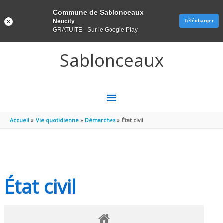
Panneau de gestion des cookies
Commune de Sablonceaux
Neocity
Télécharger
GRATUITE - Sur le Google Play
Aller au contenu
Aller au pied de page
Sablonceaux
MENU
PRINCIPAL
Accueil
Vie quotidienne
Démarches
État civil
État civil