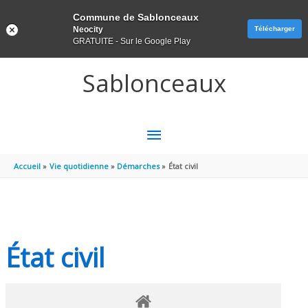
Panneau de gestion des cookies
Commune de Sablonceaux
Neocity
Télécharger
GRATUITE - Sur le Google Play
Aller au contenu
Aller au pied de page
Sablonceaux
MENU
PRINCIPAL
Accueil
Vie quotidienne
Démarches
État civil
État civil