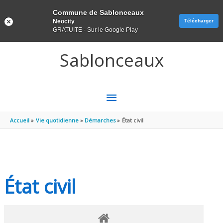
Panneau de gestion des cookies
Commune de Sablonceaux
Neocity
Télécharger
GRATUITE - Sur le Google Play
Aller au contenu
Aller au pied de page
Sablonceaux
MENU
PRINCIPAL
Accueil
Vie quotidienne
Démarches
État civil
État civil