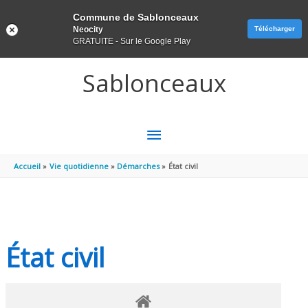
Panneau de gestion des cookies
Commune de Sablonceaux
Neocity
Télécharger
GRATUITE - Sur le Google Play
Aller au contenu
Aller au pied de page
Sablonceaux
MENU
PRINCIPAL
Accueil
Vie quotidienne
Démarches
État civil
État civil