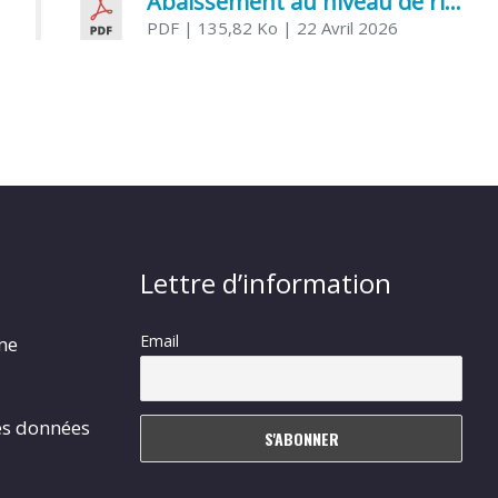
Abaissement au niveau de risque modéré de l’Influenza aviaire
PDF
| 135,82 Ko
| 22 Avril 2026
Lettre d’information
Email
rme
es données