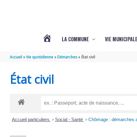
Aller au contenu
Aller au pied de page
LA COMMUNE
VIE MUNICIPAL
ACTUALITÉS
Accueil
Vie quotidienne
Démarches
État civil
DE
État civil
SABLONCEAUX
Accueil particuliers
>
Social - Santé
>
Chômage : démarches a