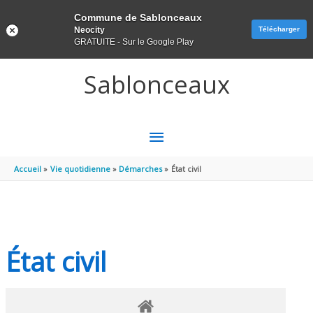
Panneau de gestion des cookies
Commune de Sablonceaux
Neocity
Télécharger
GRATUITE - Sur le Google Play
Aller au contenu
Aller au pied de page
Sablonceaux
MENU
PRINCIPAL
Accueil
Vie quotidienne
Démarches
État civil
État civil