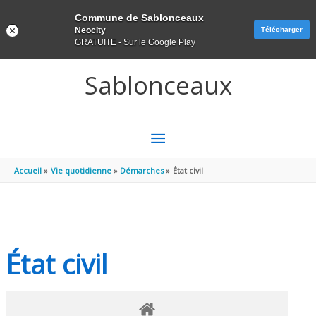
Panneau de gestion des cookies
Commune de Sablonceaux
Neocity
Télécharger
GRATUITE - Sur le Google Play
Aller au contenu
Aller au pied de page
Sablonceaux
MENU
PRINCIPAL
Accueil
Vie quotidienne
Démarches
État civil
État civil