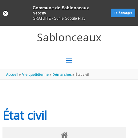
Panneau de gestion des cookies
Commune de Sablonceaux
Neocity
Télécharger
GRATUITE - Sur le Google Play
Aller au contenu
Aller au pied de page
Sablonceaux
MENU
PRINCIPAL
Accueil
Vie quotidienne
Démarches
État civil
État civil