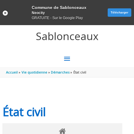
Panneau de gestion des cookies
Commune de Sablonceaux
Neocity
Télécharger
GRATUITE - Sur le Google Play
Aller au contenu
Aller au pied de page
Sablonceaux
MENU
PRINCIPAL
Accueil
Vie quotidienne
Démarches
État civil
État civil