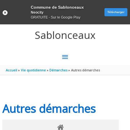
Panneau de gestion des cookies
Commune de Sablonceaux
Neocity
Télécharger
GRATUITE - Sur le Google Play
Aller au contenu
Aller au pied de page
Sablonceaux
MENU
PRINCIPAL
Accueil
Vie quotidienne
Démarches
Autres démarches
Autres démarches