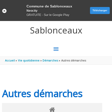
Panneau de gestion des cookies
Commune de Sablonceaux
Neocity
Télécharger
GRATUITE - Sur le Google Play
Aller au contenu
Aller au pied de page
Sablonceaux
MENU
PRINCIPAL
Accueil
Vie quotidienne
Démarches
Autres démarches
Autres démarches