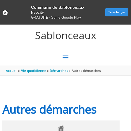
Panneau de gestion des cookies
Commune de Sablonceaux
Neocity
Télécharger
GRATUITE - Sur le Google Play
Aller au contenu
Aller au pied de page
Sablonceaux
MENU
PRINCIPAL
Accueil
Vie quotidienne
Démarches
Autres démarches
Autres démarches