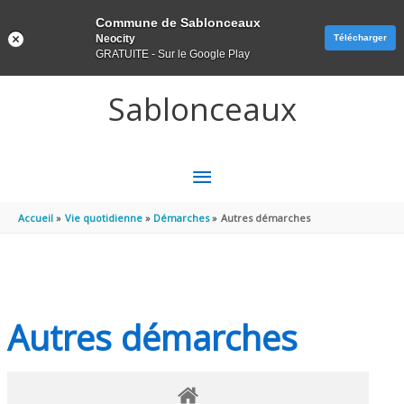
Panneau de gestion des cookies
Commune de Sablonceaux
Neocity
Télécharger
GRATUITE - Sur le Google Play
Aller au contenu
Aller au pied de page
Sablonceaux
MENU
PRINCIPAL
Accueil
Vie quotidienne
Démarches
Autres démarches
Autres démarches