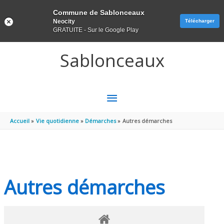
Panneau de gestion des cookies
Commune de Sablonceaux
Neocity
Télécharger
GRATUITE - Sur le Google Play
Aller au contenu
Aller au pied de page
Sablonceaux
MENU
PRINCIPAL
Accueil
Vie quotidienne
Démarches
Autres démarches
Autres démarches